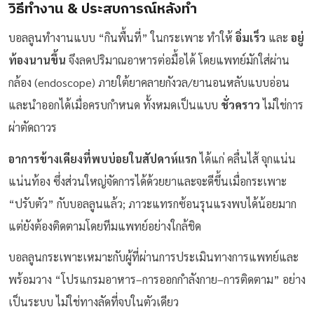
วิธีทำงาน & ประสบการณ์หลังทำ
บอลลูนทำงานแบบ “กินพื้นที่” ในกระเพาะ ทำให้
อิ่มเร็ว
และ
อยู่
ท้องนานขึ้น
จึงลดปริมาณอาหารต่อมื้อได้ โดยแพทย์มักใส่ผ่าน
กล้อง (endoscope) ภายใต้ยาคลายกังวล/ยานอนหลับแบบอ่อน
และนำออกได้เมื่อครบกำหนด ทั้งหมดเป็นแบบ
ชั่วคราว
ไม่ใช่การ
ผ่าตัดถาวร
อาการข้างเคียงที่พบบ่อยในสัปดาห์แรก
ได้แก่ คลื่นไส้ จุกแน่น
แน่นท้อง ซึ่งส่วนใหญ่จัดการได้ด้วยยาและจะดีขึ้นเมื่อกระเพาะ
“ปรับตัว” กับบอลลูนแล้ว; ภาวะแทรกซ้อนรุนแรงพบได้น้อยมาก
แต่ยังต้องติดตามโดยทีมแพทย์อย่างใกล้ชิด
บอลลูนกระเพาะเหมาะกับผู้ที่ผ่านการประเมินทางการแพทย์และ
พร้อมวาง “โปรแกรมอาหาร–การออกกำลังกาย–การติดตาม” อย่าง
เป็นระบบ ไม่ใช่ทางลัดที่จบในตัวเดียว