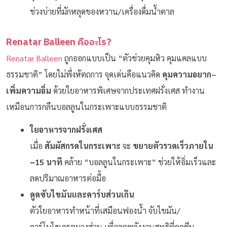
ช่วงบ่ายที่มักหลุดของหวาน/เครื่องดื่มน้ำตาล
Renatar Balleen คืออะไร?
Renatar Balleen
ถูกออกแบบเป็น “ตัวช่วยคุมหิว คุมแคลแบบ
ธรรมชาติ” โดยไม่พึ่งหัตถการ จุดเด่นคือแนวคิด
คุมความอยาก–
เพิ่มความอิ่ม
ด้วยใยอาหารพิเศษจากประเทศฝรั่งเศส ทำงาน
เหมือนการกลืนบอลลูนในกระเพาะแบบธรรมชาติ
ใยอาหารจากฝรั่งเศส
เมื่อ
สัมผัสกรดในกระเพาะ
จะ
ขยายตัวรวดเร็วภายใน
~15 นาที
คล้าย “บอลลูนในกระเพาะ” ช่วยให้อิ่มเร็วและ
ลดปริมาณอาหารต่อมื้อ
ดูดซับไขมันและคาร์บส่วนเกิน
ตัวใยอาหารทำหน้าที่เสมือนฟองน้ำ จับไขมัน/
คาร์โบไฮเดรตบางส่วน เพื่อลดพลังงานสุทธิที่ดูดซึม