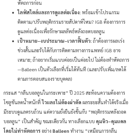
หัตถการก่อน
ไลฟ์สไตล์และการดูแลต่อเนื่อง
: พร้อมเข้าโปรแกรม
ติดตาม/ปรับพฤติกรรมรายสัปดาห์ไหม? IGB ต้องการการ
ดูแลต่อเนื่องเพื่อรักษาผลลัพธ์หลังถอดบอลลูน
เป้าหมาย–งบประมาณ–เวลาฟื้นตัว
: ถ้าต้องการผลเร่ง
ช่วงสั้นและรับได้กับการติดตามทางการแพทย์ IGB อาจ
เหมาะ; ถ้าอยากเริ่มแบบค่อยเป็นค่อยไป ไม่ต้องทำหัตถการ
—Balleen เป็นตัวเลือกที่เริ่มได้ทันที (และปรับเพิ่ม/ลดได้
ตามการตอบสนองรายบุคคล)
กระแส “กลืนบอลลูนในกระเพาะ” ปี 2025 สะท้อนความต้องการ
โซลูชันลดน้ำหนักที่
ไวและไม่ต้องผ่าตัด
ผลระยะสั้นทำได้จริงเมื่อ
มีระบบดูแลครบถ้วน แต่ความยั่งยืนยังขึ้นกับ “พฤติกรรมหลังถอด
บอลลูน” เป็นสำคัญ ขณะเดียวกัน ทางเลือกแบบ
คุมหิว–คุมแคล
โดยไม่ทำหัตถการ
อย่าง
Balleen
ทำงาน “เหมือนการกลืน