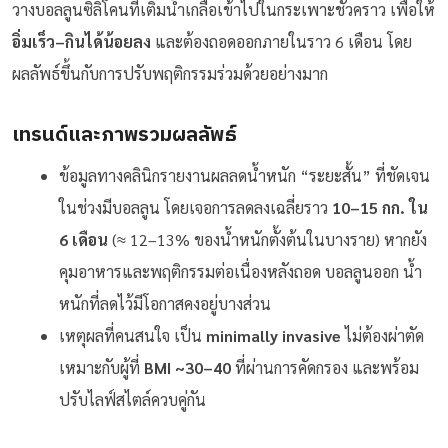
วางบอลลูนซิลิโคนที่เติมน้ำเกลือเข้าไปในกระเพาะชั่วคราว เพื่อให้
อิ่มเร็ว–กินได้น้อยลง
และต้องถอดออกภายในราว 6 เดือน โดย
ผลลัพธ์ขึ้นกับการปรับพฤติกรรมร่วมด้วยอย่างมาก
เทรนด์และภาพรวมผลลัพธ์
ข้อมูลทางคลินิกรายงานผลลดน้ำหนัก “ระยะสั้น” ที่ชัดเจน
ในช่วงมีบอลลูน โดยเจอการลดลงเฉลี่ยราว
10–15 กก. ใน
6 เดือน
(≈ 12–13% ของน้ำหนักตั้งต้นในบางราย) หากยัง
คุมอาหารและพฤติกรรมต่อเนื่องหลังถอด บอลลูนออก น้ำ
หนักที่ลดไว้มีโอกาสคงอยู่บางส่วน
เหตุผลที่คนสนใจ เป็น
minimally invasive
ไม่ต้องผ่าตัด
เหมาะกับผู้ที่
BMI ~30–40
ที่ผ่านการคัดกรอง และพร้อม
ปรับไลฟ์สไตล์ควบคู่กัน