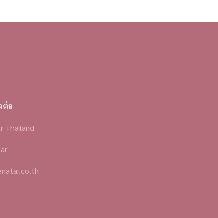
ดต่อ
r Thailand
ar
enatar.co.th