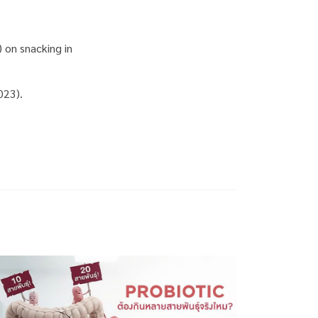
 on snacking in
023).