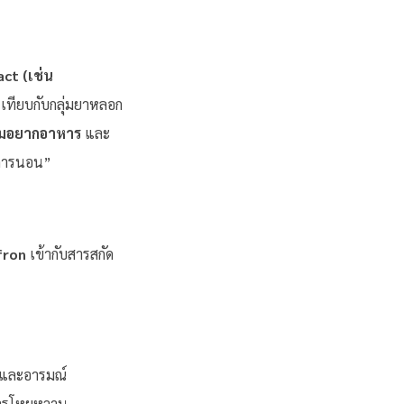
ct (เช่น
เทียบกับกลุ่มยาหลอก
มอยากอาหาร
และ
ะการนอน”
fron
เข้ากับสารสกัด
ินและอารมณ์
ดการโหยหวาน