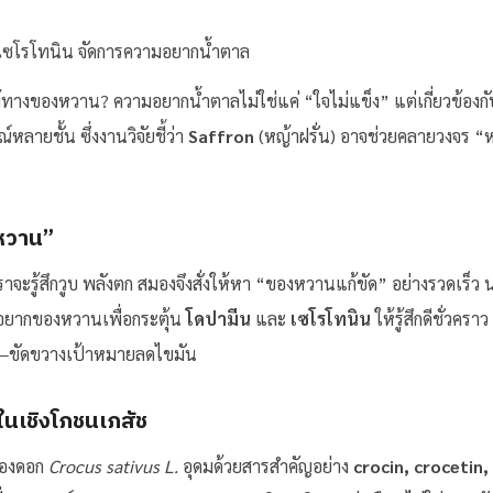
ทางของหวาน? ความอยากน้ำตาลไม่ใช่แค่ “ใจไม่แข็ง” แต่เกี่ยวข้อง
ลายชั้น ซึ่งงานวิจัยชี้ว่า
Saffron
(หญ้าฝรั่น) อาจช่วยคลายวงจร “ห
ยหวาน”
เราจะรู้สึกวูบ พลังตก สมองจึงสั่งให้หา “ของหวานแก้ขัด” อย่างรวดเร็ว
ยากของหวานเพื่อกระตุ้น
โดปามีน
และ
เซโรโทนิน
ให้รู้สึกดีชั่วครา
น—ขัดขวางเป้าหมายลดไขมัน
ในเชิงโภชนเภสัช
ของดอก
Crocus sativus L.
อุดมด้วยสารสำคัญอย่าง
crocin, crocetin,