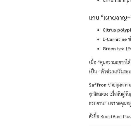
แกน “เผาผลาญ–ใ
Citrus polyp
L
‑
Carnitine
ช
Green tea (
เมื่อ “คุมความอยากได
เป็น “ตัวช่วยเสริมระ
Saffron
ช่วยคุมควา
จุกจิกลดลง เมื่อจับคู
ฮวบฮาบ” เพราะคุณอยู่
สั่งซื้อ BoostBurn Plus