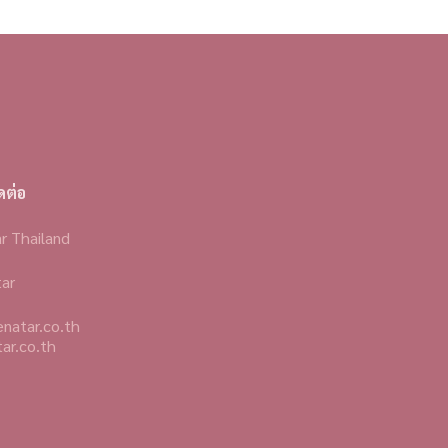
ดต่อ
r Thailand
ar
enatar.co.th