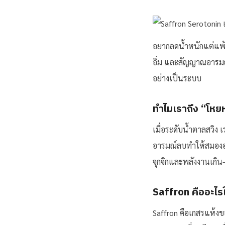
อยากลดน้ำหนักแต่แพ้
อิ่ม และสัญญาณอารมณ์ห
อย่างเป็นระบบ
ทำไมเราถึง “โห
เมื่อระดับน้ำตาลสวิง 
อารมณ์ลบทำให้สมองอ
จุกจิกและพลังงานเกิ
Saffron คืออะไร
Saffron คือเกสรแห้ง