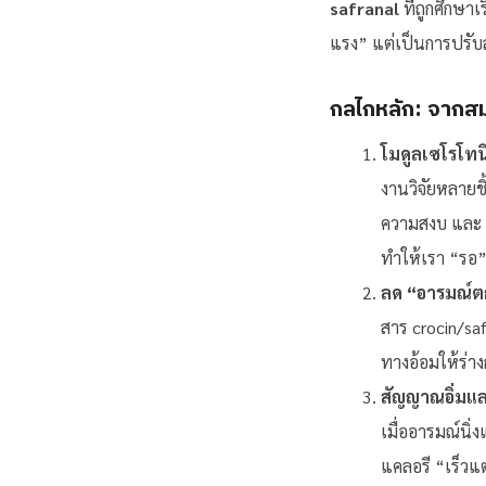
safranal
ที่ถูกศึกษา
แรง” แต่เป็นการปรั
กลไกหลัก: จากสม
โมดูลเซโรโทน
งานวิจัยหลายช
ความสงบ และ 
ทำให้เรา “รอ” ม
ลด “อารมณ์ตก
สาร crocin/sa
ทางอ้อมให้ร่
สัญญาณอิ่มและ
เมื่ออารมณ์นิ่
แคลอรี “เร็ว