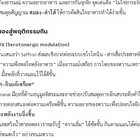
เรื่องอารมณ์ ความอยากอาหาร และการกินจุกจิก จุดเด่นคือ “ไม่ใช่ยา
บสมดุลสัญญาณ
สมอง–ลำไส้
ให้การตัดสินใจอาหารทำได้ง่ายขึ้น
องสู่พฤติกรรมกิน
ิน (Serotonergic modulation)
ิ้นเสนอว่า Saffron ส่งผลเชิงบวกต่อระบบเซโรโทนิน—สารสื่อประสาทที่
“ความพึงพอใจหลังอาหาร” เมื่ออารมณ์เสถียร การโหยของหวานเพรา
ื้อหลักที่วางแผนไว้ได้ดีขึ้น
–กินแก้เครียด”
franal มีฤทธิ์ต้านอนุมูลอิสระและอาจช่วยปรับสมดุลการอักเสบระดับต
างกายตอบสนองต่อความเครียดดีขึ้น ความอยากของหวานเพื่อปลอบใจจึ
พลังงานนิ่งขึ้น
งและสวิงน้ำตาลลดลง เราจะรับรู้ “ความอิ่ม” ได้ชัดขึ้น กินตามแผนได้ต่อ
แต่หมดเร็ว” อย่างขนมหวาน