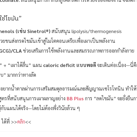
ช้ไขมัน”
henols (เช่น Sinetrol®)
สนับสนุน lipolysis/thermogenesis
่วยขนส่งกรดไขมันเข้าสู่ไมโตคอนเดรียเพื่อเผาเป็นพลังงาน
EGCG)/CLA
ช่วยเสริมการใช้พลังงานและสมรรถภาพการออกกำลังกาย
้” + “เผาได้ลื่น” แผน
caloric deficit แบบพอดี
จะเดินต่อเนื่อง—นี่คือ
บบ” มากกว่าทางลัด
มอยากน้ำตาลผ่านการเสริมสมดุลอารมณ์และสัญญาณเซโรโทนิน ทำให้พ
่กับสูตรที่สนับสนุนการเผาผลาญอย่าง
BB Plus
การ “ลดไขมัน” จะยั่งยืนก
กับแผนได้จริง—โดยไม่ต้องพึ่งวินัยล้วน ๆ
 ได้ที่ >>
คลิก
<<