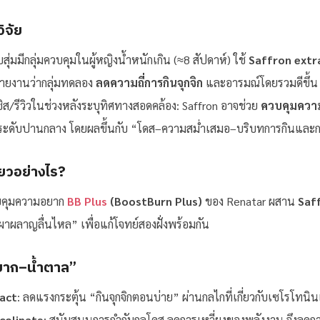
ิจัย
มมีกลุ่มควบคุมในผู้หญิงน้ำหนักเกิน (≈8 สัปดาห์) ใช้
Saffron extra
ายงานว่ากลุ่มทดลอง
ลดความถี่การกินจุกจิก
และอารมณ์โดยรวมดีขึ้น 
ส/รีวิวในช่วงหลังระบุทิศทางสอดคล้อง: Saffron อาจช่วย
ควบคุมควา
้ระดับปานกลาง โดยผลขึ้นกับ “โดส–ความสม่ำเสมอ–บริบทการกินแล
่ยวอย่างไร?
่วยคุมความอยาก
BB Plus
(BoostBurn Plus)
ของ Renatar ผสาน
Saf
ผลาญลื่นไหล” เพื่อแก้โจทย์สองฝั่งพร้อมกัน
ยาก–น้ำตาล”
act
: ลดแรงกระตุ้น “กินจุกจิกตอนบ่าย” ผ่านกลไกที่เกี่ยวกับเซโรโทน
colinate
: สนับสนุนการกำกับกลูโคส ลดการเหวี่ยงของพลังงาน จึงล