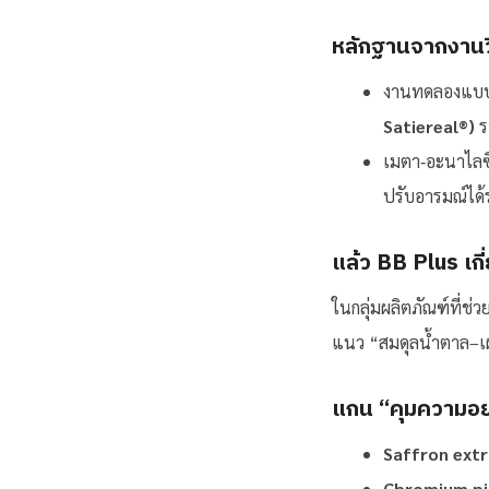
หลักฐานจากงานว
งานทดลองแบบสุ่
Satiereal®)
ร
เมตา‑อะนาไลซิ
ปรับอารมณ์ได
แล้ว BB Plus เกี
ในกลุ่มผลิตภัณฑ์ที่ช
แนว “สมดุลน้ำตาล–เผา
แกน “คุมความอ
Saffron extr
Chromium pi