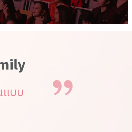
mily
ันแบบ
.